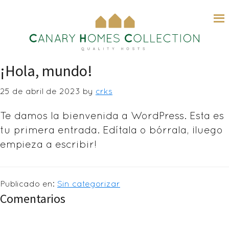
Saltar
al
contenido
principal
¡Hola, mundo!
25 de abril de 2023
by
crks
Te damos la bienvenida a WordPress. Esta es
tu primera entrada. Edítala o bórrala, ¡luego
empieza a escribir!
Publicado en:
Sin categorizar
Interacciones
Comentarios
con