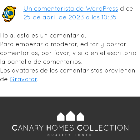
los
Un comentarista de WordPress
dice
lectores
25 de abril de 2023 a las 10:35
Hola, esto es un comentario.
Para empezar a moderar, editar y borrar
comentarios, por favor, visita en el escritorio
la pantalla de comentarios.
Los avatares de los comentaristas provienen
de
Gravatar
.