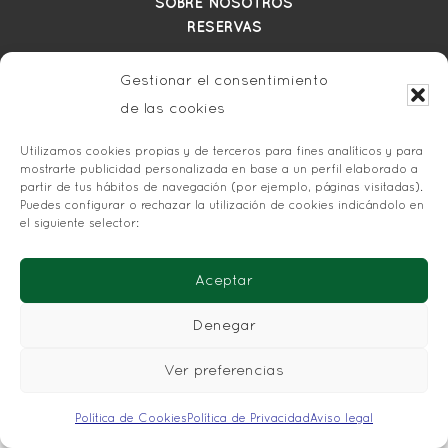
SOBRE NOSOTROS
RESERVAS
Gestionar el consentimiento
POLÍTICA DE PRIVACIDAD
POLÍTICA DE COOKIES
de las cookies
AVISO LEGAL
Utilizamos cookies propias y de terceros para fines analíticos y para
CONDICIONES DE RESERVA
mostrarte publicidad personalizada en base a un perfil elaborado a
partir de tus hábitos de navegación (por ejemplo, páginas visitadas).
Puedes configurar o rechazar la utilización de cookies indicándolo en
el siguiente selector:
Aceptar
Denegar
Ver preferencias
Política de Cookies
Política de Privacidad
Aviso legal