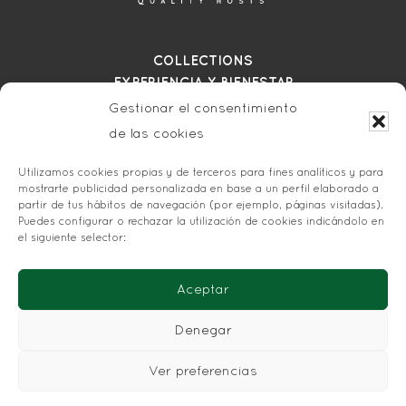
COLLECTIONS
EXPERIENCIA Y BIENESTAR
SOBRE NOSOTROS
Gestionar el consentimiento
RESERVAS
de las cookies
Utilizamos cookies propias y de terceros para fines analíticos y para
POLÍTICA DE PRIVACIDAD
mostrarte publicidad personalizada en base a un perfil elaborado a
POLÍTICA DE COOKIES
partir de tus hábitos de navegación (por ejemplo, páginas visitadas).
AVISO LEGAL
Puedes configurar o rechazar la utilización de cookies indicándolo en
el siguiente selector:
CONDICIONES DE RESERVA
Aceptar
Denegar
Ver preferencias