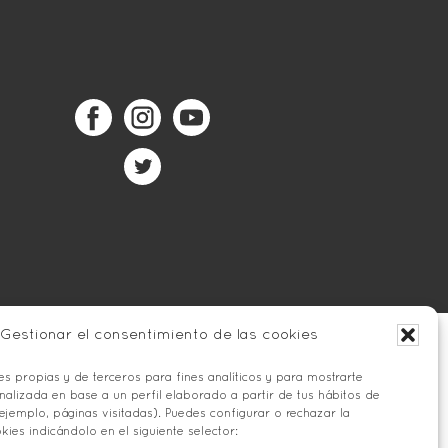
Gestionar el consentimiento de las cookies
s propias y de terceros para fines analíticos y para mostrarte
nalizada en base a un perfil elaborado a partir de tus hábitos de
ejemplo, páginas visitadas). Puedes configurar o rechazar la
okies indicándolo en el siguiente selector: